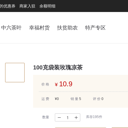
的优惠券
商家入驻
余额明细
中六茶叶
幸福村货
扶贫助农
特产专区
100克袋装玫瑰凉茶
10
.9
¥
价 格
运 费
¥0
销 量
5
评 价
0
库存195件
数量