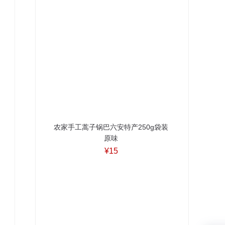
农家手工蒿子锅巴六安特产250g袋装
原味
¥15