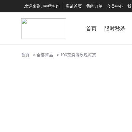
欢迎来到, 幸福淘购
店铺首页
我的订单
会员中心
我
首页
限时秒杀
首页
全部商品
100克袋装玫瑰凉茶