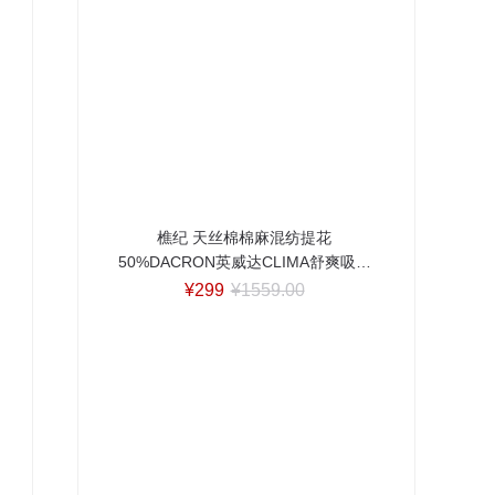
樵纪 天丝棉棉麻混纺提花
50%DACRON英威达CLIMA舒爽吸湿
排汗纤维夏被/四件套 单双人空调被芯
¥299
¥1559.00