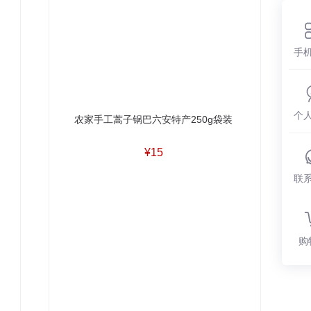
手
个
农家手工蒿子锅巴六安特产250g袋装
¥15
联
购