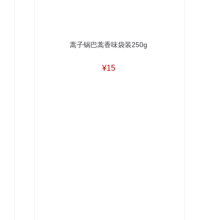
蒿子锅巴蒿香味袋装250g
¥15