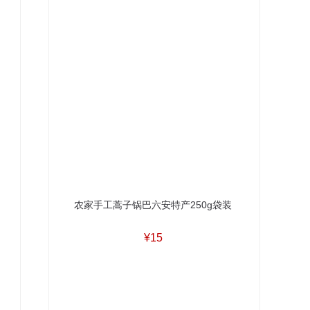
农家手工蒿子锅巴六安特产250g袋装
¥15