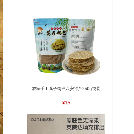
农家手工蒿子锅巴六安特产250g袋装
¥15