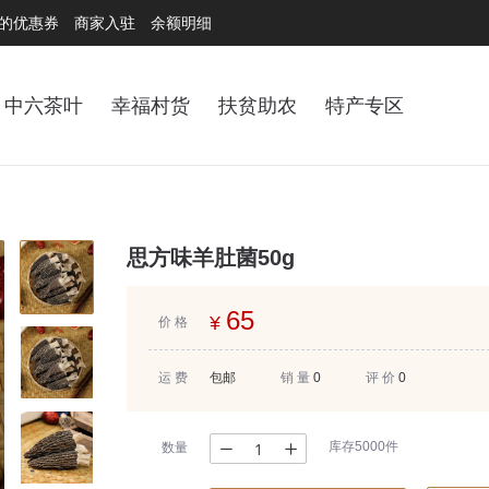
的优惠券
商家入驻
余额明细
中六茶叶
幸福村货
扶贫助农
特产专区
思方味羊肚菌50g
65
¥
价 格
运 费
包邮
销 量
0
评 价
0
库存5000件
数量