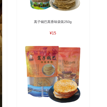
蒿子锅巴蒿香味袋装250g
¥15