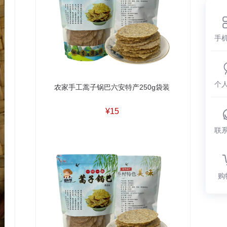
手
个
农家手工蒿子锅巴六安特产250g袋装
¥15
联
购