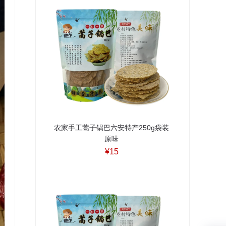
农家手工蒿子锅巴六安特产250g袋装
原味
¥15