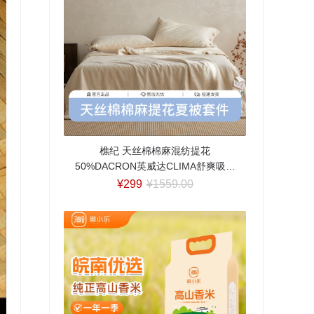
樵纪 天丝棉棉麻混纺提花
50%DACRON英威达CLIMA舒爽吸湿
排汗纤维夏被/四件套 单双人空调被芯
¥299
¥1559.00