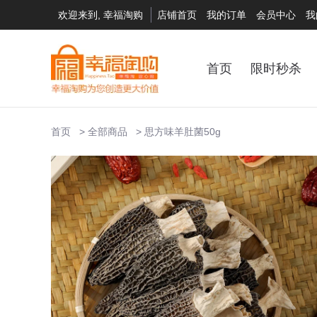
欢迎来到, 幸福淘购
店铺首页
我的订单
会员中心
我
首页
限时秒杀
首页
全部商品
思方味羊肚菌50g