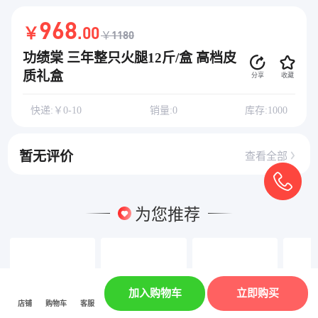
968
￥
.00
￥1180
功绩棠 三年整只火腿12斤/盒 高档皮
质礼盒
分享
收藏
快递:￥0-10
销量:0
库存:1000
暂无评价
查看全部
为您推荐
加入购物车
立即购买
店铺
购物车
客服