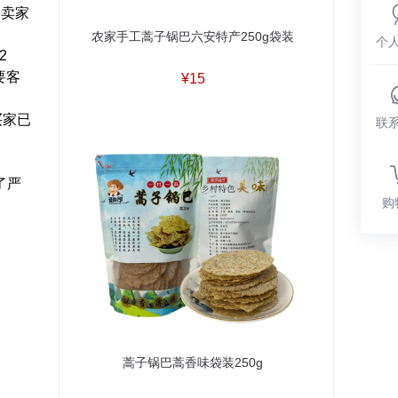
到卖家
农家手工蒿子锅巴六安特产250g袋装
个
2
要客
¥15
买家已
联
了严
购
蒿子锅巴蒿香味袋装250g