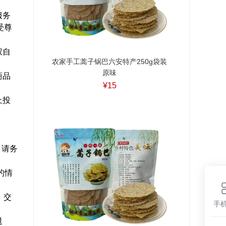
服务
受尊
权自
农家手工蒿子锅巴六安特产250g袋装
原味
商品
¥15
上投
。请务
的情
，交
手
退