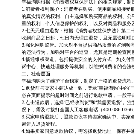
幸福淘购根据《消费者权益保护法》的相关规定，制
1.消费者权利保护：消费者在购买、使用商品和接受
的真实情况的权利、自主选择和购买商品的权利、公
重的权利，个人信息保护的权利，以及对商品和服务
2.七天无理由退货：根据《消费者权益保护法》第二
收到商品之日起，七日内无理由退货，且无需说明理
3.强化网购监管。加大对平台提供商品质量的监测频
的违法行为，加强对平台的巡查，尤其是定期检查网
4.畅通维权渠道。包括提供安全的支付方式，如支付
诉中心、快速处理服务等机制，以维护消费者的合法
二、社会层面
幸福淘购为了维护平台稳定，制定了严格的退货流程
1.退货前与卖家协商达成一致，登录“幸福淘购”中的
必在页面提示的超时时间之前进行退款申请，一般平邮
2.点击退款后，选择“已经收到货”和“我需要退货”
况下，需及时拨打全国人工客服电话（400-086-0366、0
3.买家申请退款后，退款协议等待卖家确认中。卖家
易进入退货流程。
4.如果卖家同意退款协议，需选择退货地址，保存并