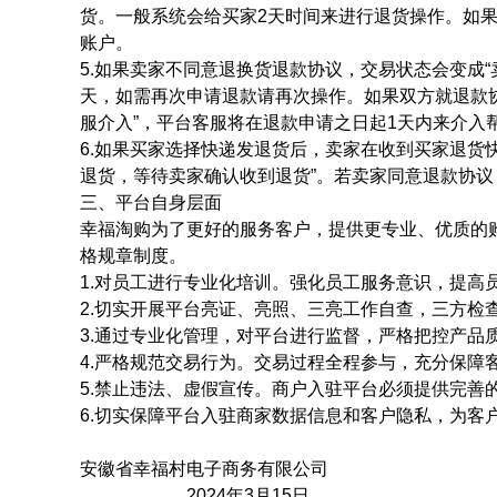
货。一般系统会给买家2天时间来进行退货操作。如
账户。
5.如果卖家不同意退换货退款协议，交易状态会变成
天，如需再次申请退款请再次操作。如果双方就退款协
服介入”，平台客服将在退款申请之日起1天内来介入
6.如果买家选择快递发退货后，卖家在收到买家退货
退货，等待卖家确认收到退货”。若卖家同意退款协议
三、平台自身层面
幸福淘购为了更好的服务客户，提供更专业、优质的
格规章制度。
1.对员工进行专业化培训。强化员工服务意识，提高
2.切实开展平台亮证、亮照、三亮工作自查，三方检
3.通过专业化管理，对平台进行监督，严格把控产品
4.严格规范交易行为。交易过程全程参与，充分保障
5.禁止违法、虚假宣传。商户入驻平台必须提供完善
6.切实保障平台入驻商家数据信息和客户隐私，为客
安徽省幸福村电子商务有限公司
2024年3月15日