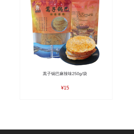
蒿子锅巴麻辣味250g/袋
¥15