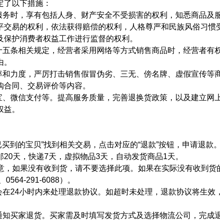
定了以下措施：
服务时，享有包括人身、财产安全不受损害的权利，知悉商品及
平交易的权利，依法获得赔偿的权利，人格尊严和民族风俗习惯
及保护消费者权益工作进行监督的权利。
十五条相关规定，经营者采用网络等方式销售商品时，经营者有
由。
率和力度，严厉打击销售假冒伪劣、三无、傍名牌、虚假宣传等
购合同、交易评价等内容。
宝、微信支付等。提高服务质量，完善退换货政策，以及建立网
权益。
。
“已买到的宝贝”找到相关交易，点击对应的“退款”按钮，申请退款
20天，快递7天，虚拟物品3天，自动发货商品1天。
。注意，如果没有收到货，请不要选择此项。如果在实际没有收到货
564-291-6088）。
会在24小时内来处理退款协议。如超时未处理，退款协议将生效
通知买家退货。买家需及时填写发货方式及选择物流公司，完成