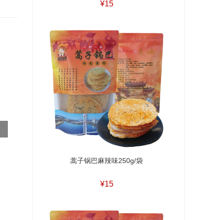
¥15
蒿子锅巴麻辣味250g/袋
¥15